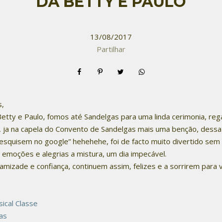
DA BETTY E PAULO
13/08/2017
Partilhar
s,
etty e Paulo, fomos até Sandelgas para uma linda cerimonia, re
, ja na capela do Convento de Sandelgas mais uma benção, dessa 
esquisem no google” hehehehe, foi de facto muito divertido sem 
 emoções e alegrias a mistura, um dia impecável.
amizade e confiança, continuem assim, felizes e a sorrirem para 
ical Classe
as