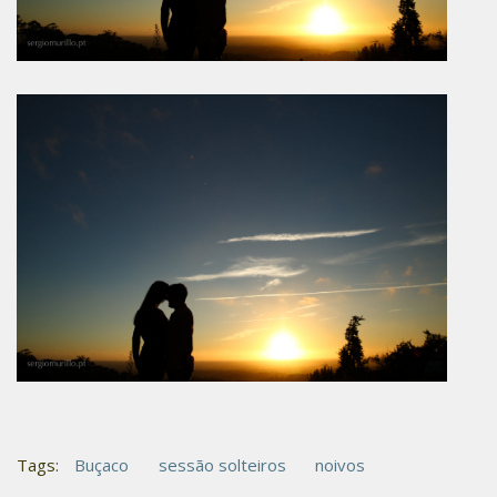
Tags:
Buçaco
sessão solteiros
noivos